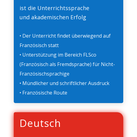
ist die Unterrichtssprache
und akademischen Erfolg
• Der Unterricht findet überwiegend auf
Französisch statt
• Unterstützung im Bereich FLSco
(Französisch als Fremdsprache) für Nicht-
Französischsprachige
• Mündlicher und schriftlicher Ausdruck
• Französische Route
Deutsch