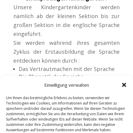
Unsere Kindergartenkinder werden
nämlich ab der kleinen Sektion bis zur
großen Sektion in die englische Sprache
eingeführt.
Sie werden während ihres gesamten
Zyklus der Erstausbildung die Sprache
entdecken können durch :
Das Vertrautmachen mit der Sprache
Die Phonetik der Sprache
Das Erlernen der ersten Lerninhalte
Einwilligung verwalten
(Begrüßung, Beantwortung sehr
Um Ihnen das bestmögliche Erlebnis zu bieten, verwenden wir
einfacher Fragen, Verstehen von
Technologien wie Cookies, um Informationen auf Ihren Geräten zu
Anweisungen, Singen von Liedern)
speichern und/oder darauf zuzugreifen. Wenn Sie diesen Technologien
zustimmen, ermöglichen Sie uns die Verarbeitung von Daten wie Ihrem
Rituale und Spiele in der Fremdsprache
Surfverhalten oder eindeutigen IDs auf dieser Website. Wenn Sie nicht
Eine kurze Geschichte verstehen
zustimmen oder Ihre Zustimmung widerrufen, kann dies negative
Sprechen durch Singen,
ausgehend von
Auswirkungen auf bestimmte Funktionen und Merkmale haben.