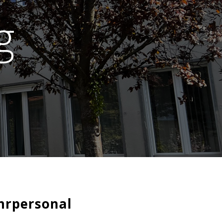
g
hrpersonal