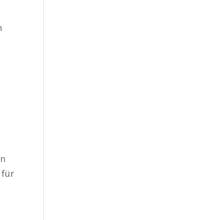
n
a
in
 für