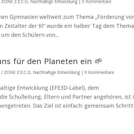
 / ZONE Z.E.C.O
,
Nachhaltige Entwicklung
|
0 Kommentare
schen Gymnasien weltweit zum Thema „Förderung vo
im Zeitalter der KI“ wurde ein halber Tag dem Them
, um den Schülern von...
uns für den Planeten ein 🌱
E / ZONE Z.E.C.O
,
Nachhaltige Entwicklung
|
0 Kommentare
ltige Entwicklung (EFE3D-Label), dem
die Schulleitung, Eltern und Partner angehören, ist 
ngetreten. Das Ziel ist einfach: gemeinsam Schritt