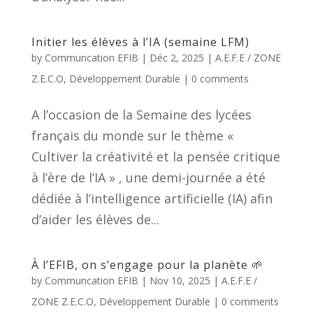
Initier les élèves à l’IA (semaine LFM)
by
Communcation EFIB
|
Déc 2, 2025
|
A.E.F.E / ZONE
Z.E.C.O
,
Développement Durable
|
0 comments
A l’occasion de la Semaine des lycées
français du monde sur le thème «
Cultiver la créativité et la pensée critique
à l’ère de l’IA » , une demi-journée a été
dédiée à l’intelligence artificielle (IA) afin
d’aider les élèves de...
À l’EFIB, on s’engage pour la planète 🌱
by
Communcation EFIB
|
Nov 10, 2025
|
A.E.F.E /
ZONE Z.E.C.O
,
Développement Durable
|
0 comments