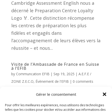
Cambridge Assessment English nous a
décerné le Preparation Centre Loyalty
Logo 🏅. Cette distinction récompense
les centres de préparation les plus
fidèles et engagés dans
l’accompagnement de leurs élèves vers la
réussite – et nous...
Visite de l’Ambassade de France en Suisse
à l’EFIB
by
Communcation EFIB
|
Sep 19, 2025
|
A.E.F.E /
ZONE Z.E.C.O
,
Évènement de l'EFIB
|
0 comments
📅 Le mercredi 17 septembre, nous
Gérer le consentement
avons eu l’honneur d’accueillir Mme
Pour offrir les meilleures expériences, nous utilisons des technologies
Marion Paradas, ambassadrice de France
telles que les cookies pour stocker et/ou accéder aux informations des