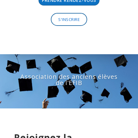
PRENDRE RENDEZ-VOUS
S'INSCRIRE
Association des anciens élèves
de l'EFIB
Rejoignez la