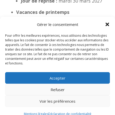
Jour de reprise :
mardi 30 mars 2027
Vacances de printemps
Fin des cours :
vendredi 23 avril 2027
Gérer le consentement
après la classe
Jour de reprise :
lundi 10 mai 2027
Pour offrir les meilleures expériences, nous utilisons des technologies
telles que les cookies pour stocker et/ou accéder aux informations des
Pentecôte :
lundi 17 mai 2027
appareils. Le fait de consentir à ces technologies nous permettra de
Fin des classes :
lundi 5 juillet 2027
traiter des données telles que le comportement de navigation ou les ID
uniques sur ce site. Le fait de ne pas consentir ou de retirer son
après la classe
consentement peut avoir un effet négatif sur certaines caractéristiques
et fonctions.
Téléchargez le calendrier scolaire 2026-
2027 en cliquant ici
.
Accepter
Refuser
Voir les préférences
Mentions légales
Mentions légales
Déclaration de confidentialité