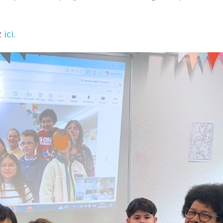
z
ici
.