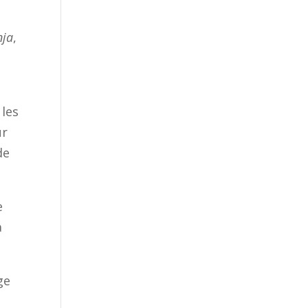
nja
,
 les
ur
de
e
a
ge