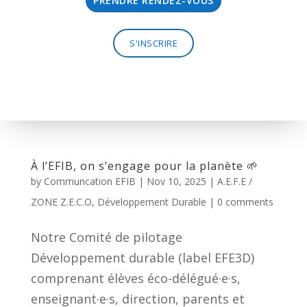
PRENDRE RENDEZ-VOUS
S'INSCRIRE
À l’EFIB, on s’engage pour la planète 🌱
by
Communcation EFIB
|
Nov 10, 2025
|
A.E.F.E /
ZONE Z.E.C.O
,
Développement Durable
|
0 comments
Notre Comité de pilotage
Développement durable (label EFE3D)
comprenant élèves éco-délégué·e·s,
enseignant·e·s, direction, parents et