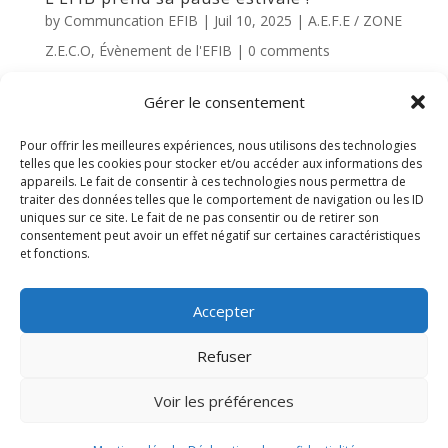
by
Communcation EFIB
|
Juil 10, 2025
|
A.E.F.E / ZONE
Z.E.C.O
,
Évènement de l'EFIB
|
0 comments
L’EFIB prend sa pause estivale ! Le
Gérer le consentement
secrétariat sera fermé du 11 juillet au 25
Pour offrir les meilleures expériences, nous utilisons des technologies
août 2025. Nous vous souhaitons à
telles que les cookies pour stocker et/ou accéder aux informations des
appareils. Le fait de consentir à ces technologies nous permettra de
toutes et tous un très bel été, rempli de
traiter des données telles que le comportement de navigation ou les ID
uniques sur ce site. Le fait de ne pas consentir ou de retirer son
repos, de découvertes… et de bons
consentement peut avoir un effet négatif sur certaines caractéristiques
souvenirs Retrouvez plus
et fonctions.
d’informations sur les projets
pédagogiques de...
Accepter
Refuser
« Older Entries
Next Entries »
Voir les préférences
Mentions légales