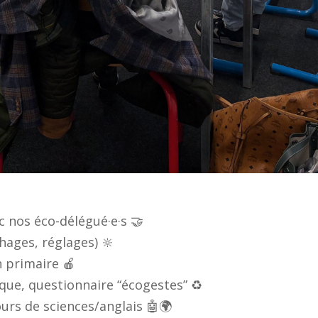
c nos éco-délégué·e·s 🤝
chages, réglages) 🔆
n primaire 🍎
que, questionnaire “écogestes” ♻️
urs de sciences/anglais 🤖🌍